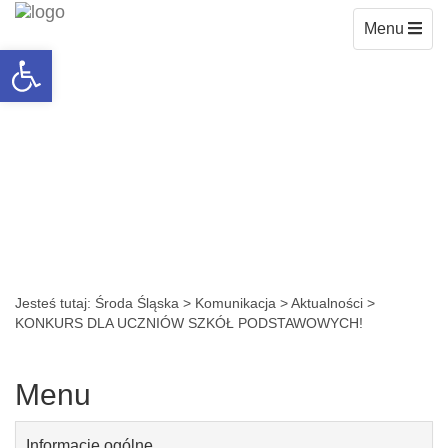
Toggle
Menu
Open toolbar
navigation
Jesteś tutaj:
Środa Śląska
>
Komunikacja
>
Aktualności
>
KONKURS DLA UCZNIÓW SZKÓŁ PODSTAWOWYCH!
Menu
Informacje ogólne